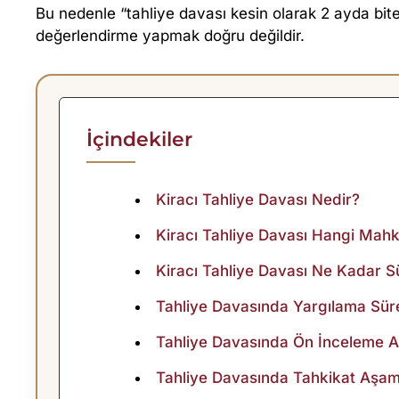
A
Bu nedenle “tahliye davası kesin olarak 2 ayda biter”
değerlendirme yapmak doğru değildir.
R
T
M
İçindekiler
A
Kiracı Tahliye Davası Nedir?
D
Kiracı Tahliye Davası Hangi Ma
A
Kiracı Tahliye Davası Ne Kadar S
Tahliye Davasında Yargılama Sürec
V
Tahliye Davasında Ön İnceleme 
A
Tahliye Davasında Tahkikat Aşamas