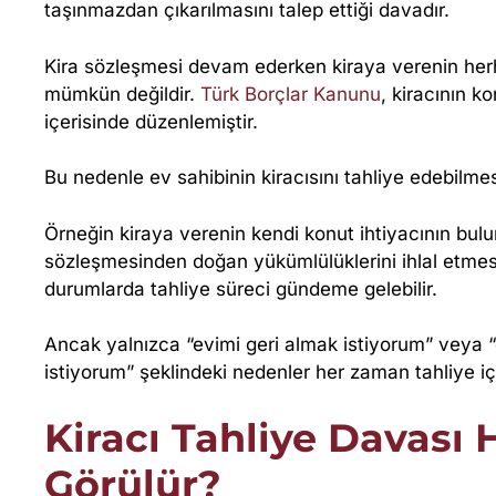
S
taşınmazdan çıkarılmasını talep ettiği davadır.
Ü
Kira sözleşmesi devam ederken kiraya verenin her
mümkün değildir.
Türk Borçlar Kanunu
, kiracının k
R
içerisinde düzenlemiştir.
E
Bu nedenle ev sahibinin kiracısını tahliye edebilme
R
Örneğin kiraya verenin kendi konut ihtiyacının bul
sözleşmesinden doğan yükümlülüklerini ihlal etmes
?
durumlarda tahliye süreci gündeme gelebilir.
Ancak yalnızca “evimi geri almak istiyorum” veya 
istiyorum” şeklindeki nedenler her zaman tahliye için
Kiracı Tahliye Davas
Görülür?