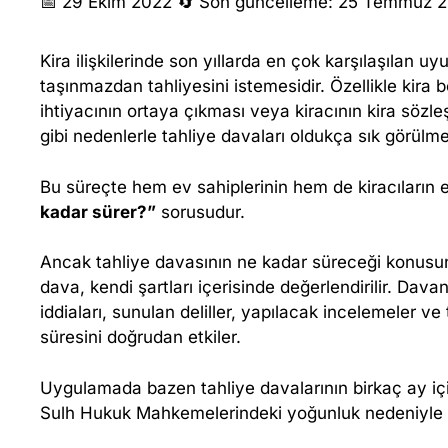
K
📅 29 Ekim 2022
🔄 Son güncelleme: 25 Temmuz 
I
Kira ilişkilerinde son yıllarda en çok karşılaşılan uy
taşınmazdan tahliyesini istemesidir. Özellikle kira b
R
ihtiyacının ortaya çıkması veya kiracının kira söz
gibi nedenlerle tahliye davaları oldukça sık görülme
A
Bu süreçte hem ev sahiplerinin hem de kiracıların 
C
kadar sürer?”
sorusudur.
I
Ancak tahliye davasının ne kadar süreceği konusu
dava, kendi şartları içerisinde değerlendirilir. Dav
Ç
iddiaları, sunulan deliller, yapılacak incelemeler 
süresini doğrudan etkiler.
I
Uygulamada bazen tahliye davalarının birkaç ay iç
K
Sulh Hukuk Mahkemelerindeki yoğunluk nedeniyle 