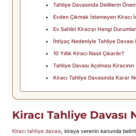
S
Tahliye Davasında Delillerin Öne
I
Evden Çıkmak İstemeyen Kiracı İç
Ev Sahibi Kiracıyı Hangi Durumlar
N
İhtiyaç Nedeniyle Tahliye Davası
E
10 Yıllık Kiracı Nasıl Çıkarılır?
K
Tahliye Davası Açılması Kiracının
A
Kiracı Tahliye Davasında Karar N
D
A
Kiracı Tahliye Davası 
R
Kiracı tahliye davası
, kiraya verenin kanunda belirt