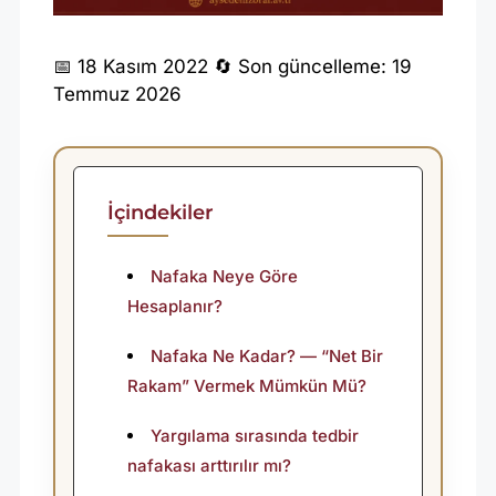
2
📅 18 Kasım 2022
🔄 Son güncelleme: 19
Temmuz 2026
0
2
6
Y
İçindekiler
I
L
Nafaka Neye Göre
Hesaplanır?
I
I
Nafaka Ne Kadar? — “Net Bir
Ç
Rakam” Vermek Mümkün Mü?
I
Yargılama sırasında tedbir
N
nafakası arttırılır mı?