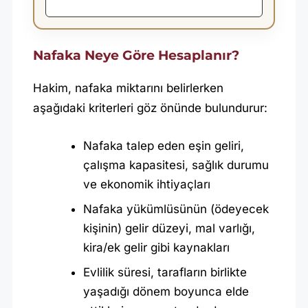
N
A
F
Nafaka Neye Göre Hesaplanır?
A
K
Hakim, nafaka miktarını belirlerken
A
aşağıdaki kriterleri göz önünde bulundurur:
M
Nafaka talep eden eşin geliri,
I
çalışma kapasitesi, sağlık durumu
K
ve ekonomik ihtiyaçları
T
Nafaka yükümlüsünün (ödeyecek
A
kişinin) gelir düzeyi, mal varlığı,
R
kira/ek gelir gibi kaynakları
I
Evlilik süresi, tarafların birlikte
N
yaşadığı dönem boyunca elde