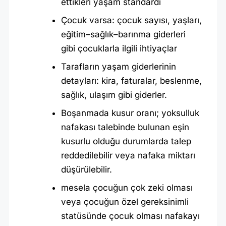
E
ettikleri yaşam standardı
K
Çocuk varsa: çocuk sayısı, yaşları,
A
eğitim–sağlık–barınma giderleri
D
gibi çocuklarla ilgili ihtiyaçlar
A
Tarafların yaşam giderlerinin
R
detayları: kira, faturalar, beslenme,
?
sağlık, ulaşım gibi giderler.
Boşanmada kusur oranı; yoksulluk
nafakası talebinde bulunan eşin
kusurlu olduğu durumlarda talep
reddedilebilir veya nafaka miktarı
düşürülebilir.
mesela çocuğun çok zeki olması
veya çocuğun özel gereksinimli
statüsünde çocuk olması nafakayı