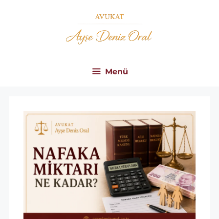
İçeriğe
atla
Menü