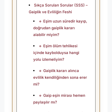
S
Sıkça Sorulan Sorular (SSS) –
A
Gaiplik ve Evliliğin Feshi
Y
🔹 Eşim uzun süredir kayıp,
I
doğrudan gaiplik kararı
L
alabilir miyim?
I
🔹 Eşim ölüm tehlikesi
R
içinde kaybolduysa hangi
M
yolu izlemeliyim?
I
?
🔹 Gaiplik kararı alınca
evlilik kendiliğinden sona erer
mi?
🔹 Gaip eşin mirası hemen
paylaşılır mı?