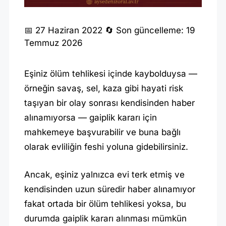
G
📅 27 Haziran 2022
🔄 Son güncelleme: 19
Temmuz 2026
A
I
Eşiniz ölüm tehlikesi içinde kaybolduysa —
P
örneğin savaş, sel, kaza gibi hayati risk
L
taşıyan bir olay sonrası kendisinden haber
I
alınamıyorsa — gaiplik kararı için
K
mahkemeye başvurabilir ve buna bağlı
H
olarak evliliğin feshi yoluna gidebilirsiniz.
A
Ancak, eşiniz yalnızca evi terk etmiş ve
L
kendisinden uzun süredir haber alınamıyor
I
fakat ortada bir ölüm tehlikesi yoksa, bu
N
durumda gaiplik kararı alınması mümkün