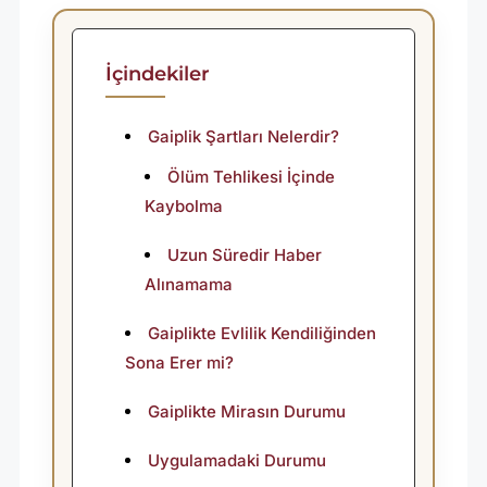
L
I
Ğ
İçindekiler
I
N
Gaiplik Şartları Nelerdir?
D
Ölüm Tehlikesi İçinde
E
Kaybolma
N
Uzun Süredir Haber
B
Alınamama
I
Gaiplikte Evlilik Kendiliğinden
T
Sona Erer mi?
M
I
Gaiplikte Mirasın Durumu
Ş
Uygulamadaki Durumu