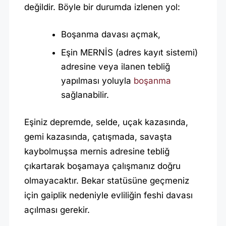
D
değildir. Böyle bir durumda izlenen yol:
E
E
Boşanma davası açmak,
V
Eşin MERNİS (adres kayıt sistemi)
L
adresine veya ilanen tebliğ
I
yapılması yoluyla
boşanma
L
sağlanabilir.
I
Eşiniz depremde, selde, uçak kazasında,
K
gemi kazasında, çatışmada, savaşta
K
kaybolmuşsa mernis adresine tebliğ
E
çıkartarak boşamaya çalışmanız doğru
N
olmayacaktır. Bekar statüsüne geçmeniz
D
için gaiplik nedeniyle evliliğin feshi davası
I
açılması gerekir.