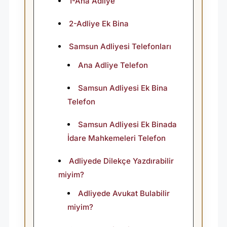
S
1-Ana Adliye
I
2-Adliye Ek Bina
N
E
Samsun Adliyesi Telefonları
N
Ana Adliye Telefon
A
Samsun Adliyesi Ek Bina
S
Telefon
I
Samsun Adliyesi Ek Binada
L
İdare Mahkemeleri Telefon
U
L
Adliyede Dilekçe Yazdırabilir
miyim?
A
Ş
Adliyede Avukat Bulabilir
miyim?
I