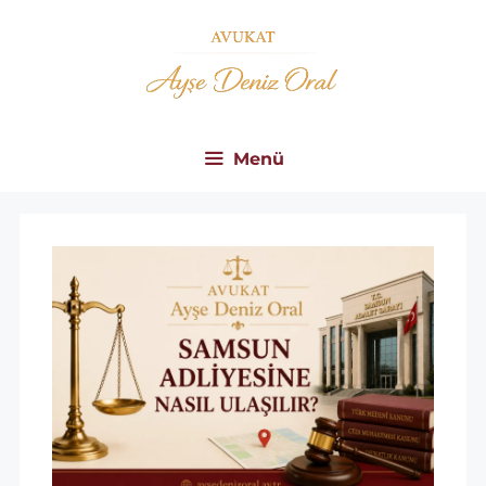
İçeriğe
atla
Menü