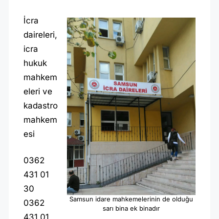
İcra
daireleri,
icra
hukuk
mahkem
eleri ve
kadastro
mahkem
esi
0362
431 01
30
Samsun idare mahkemelerinin de olduğu
0362
sarı bina ek binadır
431 01