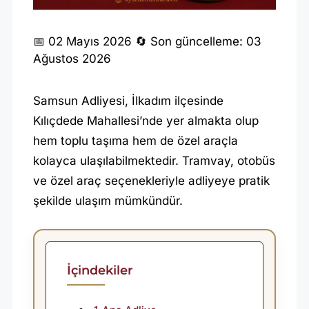
S
📅 02 Mayıs 2026
🔄 Son güncelleme: 03
Ağustos 2026
A
M
Samsun Adliyesi, İlkadım ilçesinde
S
Kılıçdede Mahallesi’nde yer almakta olup
U
hem toplu taşıma hem de özel araçla
N
kolayca ulaşılabilmektedir. Tramvay, otobüs
A
ve özel araç seçenekleriyle adliyeye pratik
D
şekilde ulaşım mümkündür.
L
I
Y
İçindekiler
E