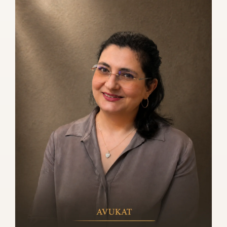
O
R
A
L