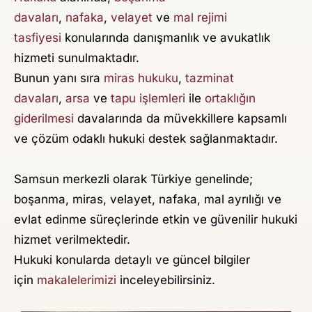
V
davaları
,
nafaka
,
velayet
ve
mal rejimi
U
tasfiyesi
konularında danışmanlık ve avukatlık
K
hizmeti sunulmaktadır.
A
Bunun yanı sıra
miras hukuku
,
tazminat
davaları
T
,
arsa
ve
tapu işlemleri
ile
ortaklığın
giderilmesi
davalarında da müvekkillere kapsamlı
A
ve çözüm odaklı hukuki destek sağlanmaktadır.
Y
Ş
Samsun merkezli olarak Türkiye genelinde;
E
boşanma, miras, velayet, nafaka, mal ayrılığı ve
D
evlat edinme süreçlerinde etkin ve güvenilir hukuki
E
hizmet verilmektedir.
N
Hukuki konularda detaylı ve güncel bilgiler
İ
için
makalelerimizi
inceleyebilirsiniz.
Z