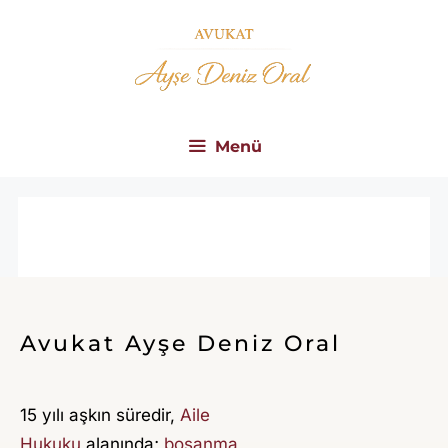
İçeriğe
atla
Menü
S
A
M
S
Avukat Ayşe Deniz Oral
U
N
15 yılı aşkın süredir,
Aile
A
Hukuku
alanında;
boşanma