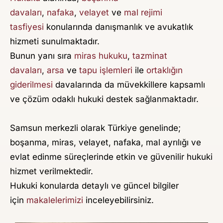
V
davaları
,
nafaka
,
velayet
ve
mal rejimi
U
tasfiyesi
konularında danışmanlık ve avukatlık
K
hizmeti sunulmaktadır.
A
Bunun yanı sıra
miras hukuku
,
tazminat
davaları
T
,
arsa
ve
tapu işlemleri
ile
ortaklığın
giderilmesi
davalarında da müvekkillere kapsamlı
A
ve çözüm odaklı hukuki destek sağlanmaktadır.
Y
Ş
Samsun merkezli olarak Türkiye genelinde;
E
boşanma, miras, velayet, nafaka, mal ayrılığı ve
D
evlat edinme süreçlerinde etkin ve güvenilir hukuki
E
hizmet verilmektedir.
N
Hukuki konularda detaylı ve güncel bilgiler
İ
için
makalelerimizi
inceleyebilirsiniz.
Z