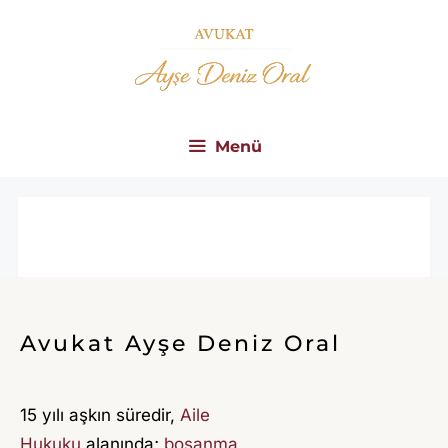
İçeriğe
atla
Menü
S
A
M
S
Avukat Ayşe Deniz Oral
U
N
15 yılı aşkın süredir,
Aile
A
Hukuku
alanında;
boşanma