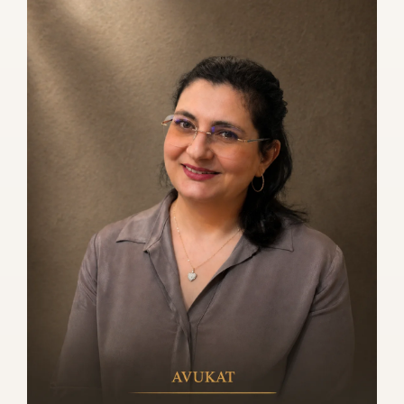
O
R
A
L