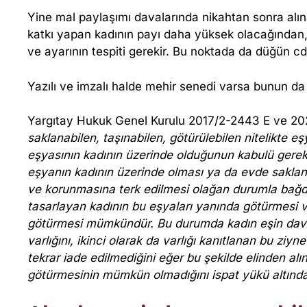
I
Yine mal paylaşımı davalarında nikahtan sonra alına
katkı yapan kadının payı daha yüksek olacağından, 
İ
ve ayarının tespiti gerekir. Bu noktada da düğün cdsi
S
Yazılı ve imzalı halde mehir senedi varsa bunun da
P
Yargıtay Hukuk Genel Kurulu 2017/2-2443 E ve 202
saklanabilen, taşınabilen, götürülebilen nitelikte 
A
eşyasının kadının üzerinde olduğunun kabulü gerek
eşyanın kadının üzerinde olması ya da evde saklana
T
ve korunmasına terk edilmesi olağan durumla bağ
tasarlayan kadının bu eşyaları yanında götürmesi 
L
götürmesi mümkündür. Bu durumda kadın eşin dava 
varlığını, ikinci olarak da varlığı kanıtlanan bu ziynet
A
tekrar iade edilmediğini eğer bu şekilde elinden al
götürmesinin mümkün olmadığını ispat yükü altında
M