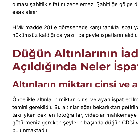
F
olması şahitlik sıfatını zedelemez. Şahitliğe gölg
esas alınır
L
HMk madde 201 e göresenede karşı tanıkla ıspat 
A
hükümsüz kaldığı da yazılı belgeyle ıspatlanmalıdır.
R
Düğün Altınlarının İad
Açıldığında Neler İspa
N
E
Altınların miktarı cinsi ve 
L
Öncelikle altınların miktarı cinsi ve ayarı ispat edi
temini gereklidir. Bu altınlar eğer bekarlıktan geti
E
takılıyken çekilen fotoğraflar, videolar mahkemeye 
götürmeniz gereken şeylerin başında düğün CD’si ve 
R
bulunmaktadır.