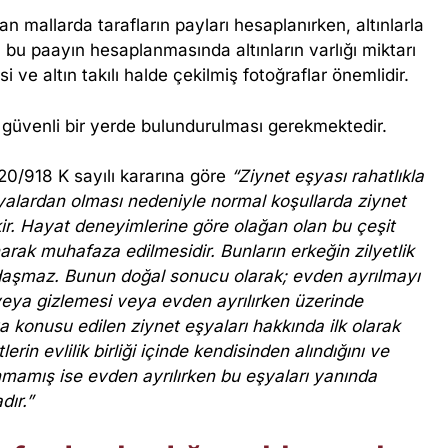
n mallarda tarafların payları hesaplanırken, altınlarla
bu paayın hesaplanmasında altınların varlığı miktarı
 ve altın takılı halde çekilmiş fotoğraflar önemlidir.
 güvenli bir yerde bulundurulması gerekmektedir.
0/918 K sayılı kararına göre
“Ziynet eşyası rahatlıkla
eşyalardan olması nedeniyle normal koşullarda ziynet
ir. Hayat deneyimlerine göre olağan olan bu çeşit
rak muhafaza edilmesidir. Bunların erkeğin zilyetlik
daşmaz. Bunun doğal sonucu olarak; evden ayrılmayı
veya gizlemesi veya evden ayrılırken üzerinde
konusu edilen ziynet eşyaları hakkında ilk olarak
lerin evlilik birliği içinde kendisinden alındığını ve
ınmamış ise evden ayrılırken bu eşyaları yanında
dır.”