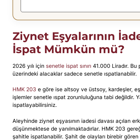
S
I
Ziynet Eşyalarının İad
N
İspat Mümkün mü?
D
A
2026 yılı için
senetle ispat sınırı
41.000 Liradır. Bu p
üzerindeki alacaklar sadece senetle ıspatlanabilir.
T
HMK 203
e göre ise altsoy ve üstsoy, kardeşler, e
A
işlemler senetle ıspat zorunluluğuna tabi değildir. Y
ispatlayabilirsiniz.
R
Aleyhinde ziynet eşyasının iadesi davası açılan erke
A
düşünmektese de yanılmaktadırlar. HMK 203 gereğinc
şahitle ispatlanabilir. Şahit de olayları birebir göre