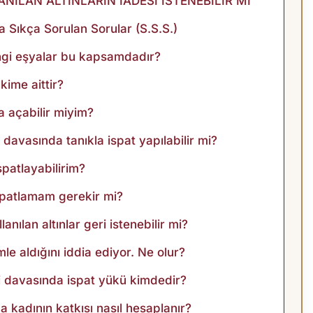
ILAN ALTINLARIN İADESİ İSTENEBİLİR Mİ
a Sıkça Sorulan Sorular (S.S.S.)
angi eşyalar bu kapsamdadır?
kime aittir?
va açabilir miyim?
i davasında tanıkla ispat yapılabilir mi?
ispatlayabilirim?
ispatlamam gerekir mi?
anılan altınlar geri istenebilir mi?
mle aldığını iddia ediyor. Ne olur?
si davasında ispat yükü kimdedir?
da kadının katkısı nasıl hesaplanır?