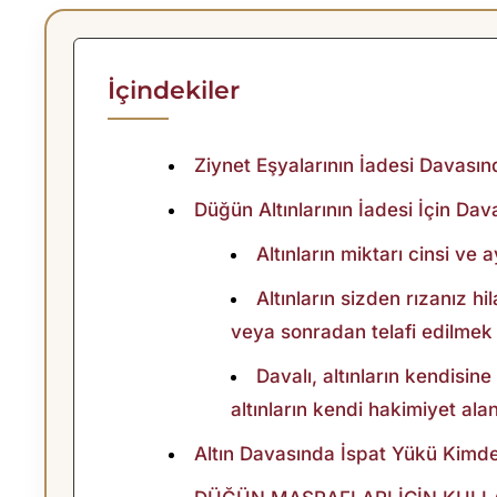
A
L
İçindekiler
A
Ziynet Eşyalarının İadesi Davas
R
Düğün Altınlarının İadesi İçin Dav
I
Altınların miktarı cinsi ve a
N
Altınların sizden rızanız hi
veya sonradan telafi edilmek k
I
Davalı, altınların kendisin
N
altınların kendi hakimiyet ala
İ
Altın Davasında İspat Yükü Kimd