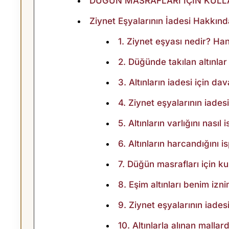
DÜĞÜN MASRAFLARI İÇİN KULLAN
A
Ziynet Eşyalarının İadesi Hakkınd
D
1. Ziynet eşyası nedir? H
E
2. Düğünde takılan altınlar 
S
3. Altınların iadesi için da
4. Ziynet eşyalarının iades
I
5. Altınların varlığını nasıl 
D
6. Altınların harcandığını 
A
7. Düğün masrafları için kull
V
8. Eşim altınları benim izni
9. Ziynet eşyalarının iade
A
10. Altınlarla alınan mallar