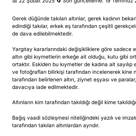
Z
📅 22 Şubat 2025
🔄 Son güncelleme: 19 Temmuz
I
Gerek düğünde takılan altınlar, gerek kadının bekar
edindiği takılar, erkek eş tarafından çeşitli gerekç
Y
de dava edilebilmektedir.
N
Yargıtay kararlarındaki değişikliklere göre sadece e
altın gibi kıymetlerin erkeğe ait olduğu, kutu gibi or
E
ortaktır. Eskiden bu kıymetler de kadına ait sayılıp 
ve fotoğrafları bilirkişi tarafından incelenerek kine n
T
tarafından belirlenen altın, ziynet eşyası ve paral
davacıya iade edilmektedir.
E
Altınların kim tarafından takıldığı değil kime takıldığ
Ş
Bağış vaadi sözleşmesi niteliğindeki yazılı ve imzalı
Y
tarafından takılan altınlardan ayrıdır.