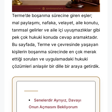
Ş
A
Terme’de boşanma sürecine giren eşler;
N
mal paylaşımı, nafaka, velayet, aile konutu,
M
tarımsal gelirler ve aile içi uyuşmazlıklar gibi
A
pek çok hukuki konuda cevap aramaktadır.
A
Bu sayfada, Terme ve çevresinde yaşayan
V
kişilerin boşanma sürecinde en çok merak
ettiği soruları ve uygulamadaki hukuki
U
çözümleri anlaşılır bir dille bir araya getirdik.
K
A
T
I
Senelerdir Ayrıyız, Davayı
Onun Açmasını Bekliyorum