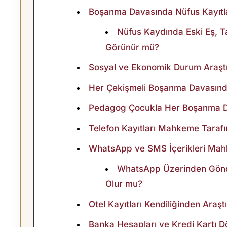
V
Boşanma Davasında Nüfus Kayıtlar
A
Nüfus Kaydında Eski Eş, T
Görünür mü?
S
Sosyal ve Ekonomik Durum Araştı
I
Her Çekişmeli Boşanma Davasında
N
Pedagog Çocukla Her Boşanma 
D
Telefon Kayıtları Mahkeme Tarafı
WhatsApp ve SMS İçerikleri Mahk
A
WhatsApp Üzerinden Gönde
H
Olur mu?
A
Otel Kayıtları Kendiliğinden Araştır
Banka Hesapları ve Kredi Kartı D