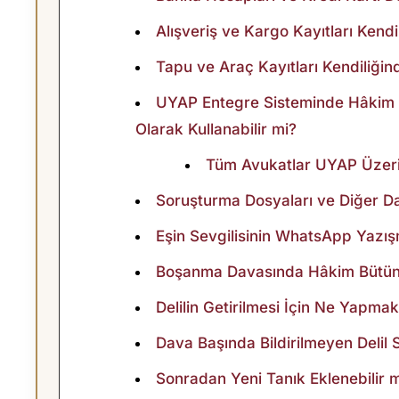
N
Alışveriş ve Kargo Kayıtları Kendi
G
Tapu ve Araç Kayıtları Kendiliğin
I
UYAP Entegre Sisteminde Hâkim Ha
Olarak Kullanabilir mi?
D
Tüm Avukatlar UYAP Üzerin
E
Soruşturma Dosyaları ve Diğer Da
L
Eşin Sevgilisinin WhatsApp Yazışma
I
Boşanma Davasında Hâkim Bütün G
Delilin Getirilmesi İçin Ne Yapma
L
Dava Başında Bildirilmeyen Delil 
L
Sonradan Yeni Tanık Eklenebilir 