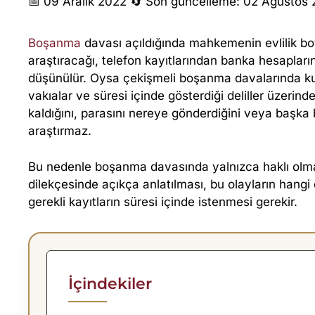
B
📅 09 Aralık 2022
🔄 Son güncelleme: 02 Ağustos
O
Boşanma
davası açıldığında mahkemenin evlilik bo
araştıracağı, telefon kayıtlarından banka hesaplar
Ş
düşünülür. Oysa çekişmeli boşanma davalarında kura
vakıalar ve süresi içinde gösterdiği deliller üzerind
A
kaldığını, parasını nereye gönderdiğini veya başka 
araştırmaz.
N
Bu nedenle boşanma davasında yalnızca haklı olmak
M
dilekçesinde açıkça anlatılması, bu olayların hangi
gerekli kayıtların süresi içinde istenmesi gerekir.
A
D
A
İçindekiler