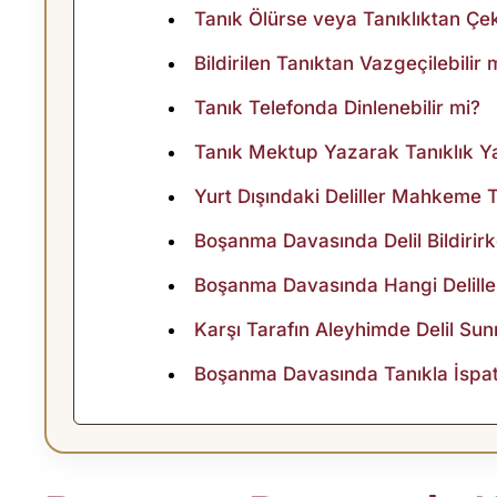
E
Tanık Ölürse veya Tanıklıktan Çeki
R
Bildirilen Tanıktan Vazgeçilebilir 
Tanık Telefonda Dinlenebilir mi?
M
Tanık Mektup Yazarak Tanıklık Ya
A
Yurt Dışındaki Deliller Mahkeme Ta
H
Boşanma Davasında Delil Bildirir
K
Boşanma Davasında Hangi Deliller
Karşı Tarafın Aleyhimde Delil Sun
E
Boşanma Davasında Tanıkla İspat 
M
E