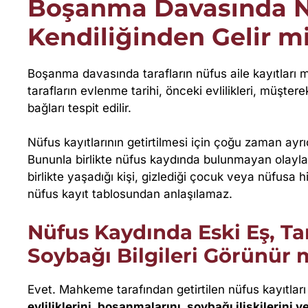
Boşanma Davasında Nü
T
Kendiliğinden Gelir m
A
Boşanma davasında tarafların nüfus aile kayıtları m
R
tarafların evlenme tarihi, önceki evlilikleri, müşter
bağları tespit edilir.
A
F
Nüfus kayıtlarının getirtilmesi için çoğu zaman ayr
Bununla birlikte nüfus kaydında bulunmayan olaylar 
I
birlikte yaşadığı kişi, gizlediği çocuk veya nüfusa 
nüfus kayıt tablosundan anlaşılamaz.
N
Nüfus Kaydında Eski Eş, T
D
Soybağı Bilgileri Görünür
A
Evet. Mahkeme tarafından getirtilen nüfus kayıtları 
evliliklerini, boşanmalarını, soybağı ilişkilerini v