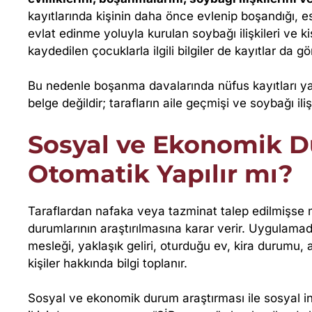
N
kayıtlarında kişinin daha önce evlenip boşandığı, esk
evlat edinme yoluyla kurulan soybağı ilişkileri ve 
O
kaydedilen çocuklarla ilgili bilgiler de kayıtlar da gör
T
Bu nedenle boşanma davalarında nüfus kayıtları yaln
belge değildir; tarafların aile geçmişi ve soybağı iliş
O
Sosyal ve Ekonomik D
M
Otomatik Yapılır mı?
A
Taraflardan nafaka veya tazminat talep edilmişse 
T
durumlarının araştırılmasına karar verir. Uygulamada 
mesleği, yaklaşık geliri, oturduğu ev, kira durumu,
I
kişiler hakkında bilgi toplanır.
K
Sosyal ve ekonomik durum araştırması ile sosyal inc