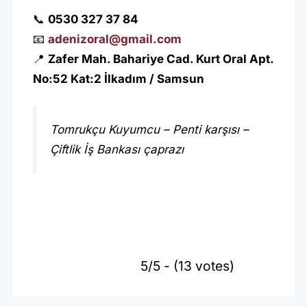
📞
0530 327 37 84
📧
adenizoral@gmail.com
📍
Zafer Mah. Bahariye Cad. Kurt Oral Apt.
No:52 Kat:2 İlkadım / Samsun
Tomrukçu Kuyumcu – Penti karşısı –
Çiftlik İş Bankası çaprazı
5/5 - (13 votes)