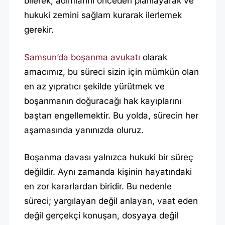
bilerek, adımlarını önceden planlayarak ve
O
hukuki zemini sağlam kurarak ilerlemek
Ş
gerekir.
A
N
Samsun’da boşanma avukatı
olarak
M
amacımız, bu süreci sizin için mümkün olan
en az yıpratıcı şekilde yürütmek ve
A
boşanmanın doğuracağı hak kayıplarını
A
baştan engellemektir. Bu yolda, sürecin her
V
aşamasında yanınızda oluruz.
U
K
Boşanma davası yalnızca hukuki bir süreç
A
değildir. Aynı zamanda kişinin hayatındaki
T
en zor kararlardan biridir. Bu nedenle
I
süreci; yargılayan değil anlayan, vaat eden
|
değil gerçekçi konuşan, dosyaya değil