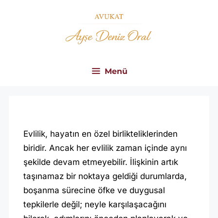
İçeriğe
atla
Menü
S
A
Evlilik, hayatın en özel birlikteliklerinden
M
biridir. Ancak her evlilik zaman içinde aynı
S
şekilde devam etmeyebilir. İlişkinin artık
taşınamaz bir noktaya geldiği durumlarda,
U
boşanma sürecine öfke ve duygusal
N
tepkilerle değil; neyle karşılaşacağını
B