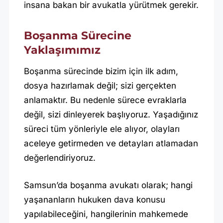
insana bakan bir avukatla yürütmek gerekir.
A
Y
Boşanma Sürecine
Ş
Yaklaşımımız
E
D
Boşanma sürecinde bizim için ilk adım,
dosya hazırlamak değil; sizi gerçekten
E
anlamaktır. Bu nedenle sürece evraklarla
N
değil, sizi dinleyerek başlıyoruz. Yaşadığınız
I
süreci tüm yönleriyle ele alıyor, olayları
Z
aceleye getirmeden ve detayları atlamadan
O
değerlendiriyoruz.
R
A
Samsun’da boşanma avukatı olarak; hangi
L
yaşananların hukuken dava konusu
yapılabileceğini, hangilerinin mahkemede