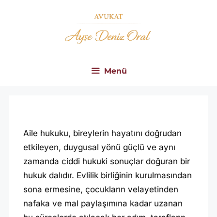
İçeriğe
atla
Menü
S
A
Aile hukuku, bireylerin hayatını doğrudan
M
etkileyen, duygusal yönü güçlü ve aynı
S
zamanda ciddi hukuki sonuçlar doğuran bir
hukuk dalıdır. Evlilik birliğinin kurulmasından
U
sona ermesine, çocukların velayetinden
N
nafaka ve mal paylaşımına kadar uzanan
A