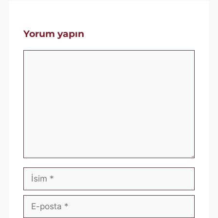
Yorum yapın
Yorum
İsim
E-
posta