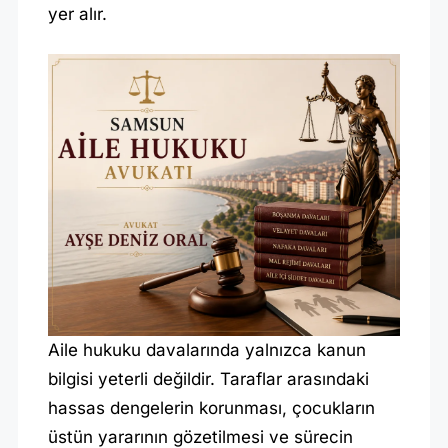
T
yer alır.
I
|
A
Y
Ş
E
D
E
N
I
Aile hukuku davalarında yalnızca kanun
Z
bilgisi yeterli değildir. Taraflar arasındaki
O
hassas dengelerin korunması, çocukların
R
üstün yararının gözetilmesi ve sürecin