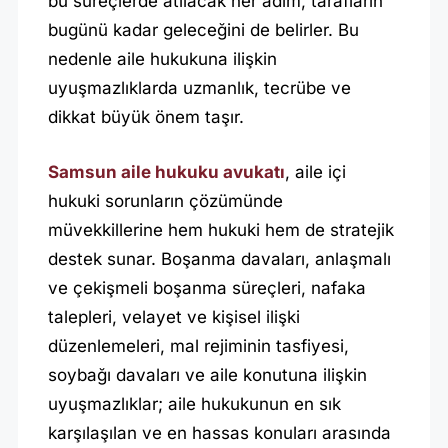
bu süreçlerde atılacak her adım, tarafların
I
bugünü kadar geleceğini de belirler. Bu
L
nedenle aile hukukuna ilişkin
E
uyuşmazlıklarda uzmanlık, tecrübe ve
H
dikkat büyük önem taşır.
U
Samsun aile hukuku avukatı
, aile içi
K
hukuki sorunların çözümünde
U
müvekkillerine hem hukuki hem de stratejik
K
destek sunar. Boşanma davaları, anlaşmalı
U
ve çekişmeli boşanma süreçleri, nafaka
A
talepleri, velayet ve kişisel ilişki
V
düzenlemeleri, mal rejiminin tasfiyesi,
U
soybağı davaları ve aile konutuna ilişkin
K
uyuşmazlıklar; aile hukukunun en sık
A
karşılaşılan ve en hassas konuları arasında