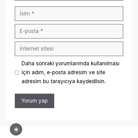
O
İsim
R
A
E-
L
posta
T
İnternet
sitesi
Ü
K
Daha sonraki yorumlarımda kullanılması
için adım, e-posta adresim ve site
E
adresim bu tarayıcıya kaydedilsin.
T
İ
C
İ
H
☀️
U