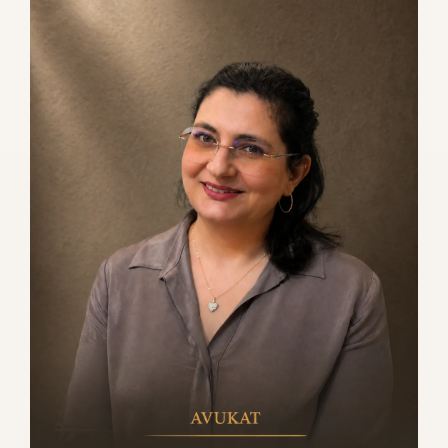
O
R
A
L