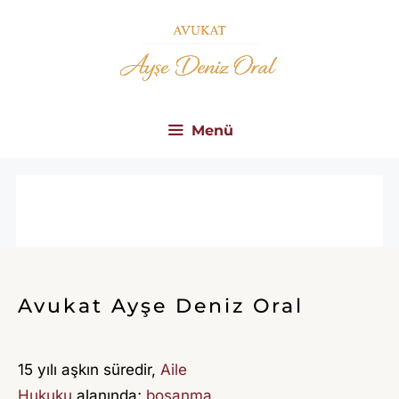
İçeriğe
atla
Menü
S
A
M
S
Avukat Ayşe Deniz Oral
U
N
15 yılı aşkın süredir,
Aile
A
Hukuku
alanında;
boşanma