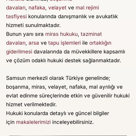
V
davaları
,
nafaka
,
velayet
ve
mal rejimi
U
tasfiyesi
konularında danışmanlık ve avukatlık
K
hizmeti sunulmaktadır.
A
Bunun yanı sıra
miras hukuku
,
tazminat
davaları
T
,
arsa
ve
tapu işlemleri
ile
ortaklığın
giderilmesi
davalarında da müvekkillere kapsamlı
A
ve çözüm odaklı hukuki destek sağlanmaktadır.
Y
Ş
Samsun merkezli olarak Türkiye genelinde;
E
boşanma, miras, velayet, nafaka, mal ayrılığı ve
D
evlat edinme süreçlerinde etkin ve güvenilir hukuki
E
hizmet verilmektedir.
N
Hukuki konularda detaylı ve güncel bilgiler
İ
için
makalelerimizi
inceleyebilirsiniz.
Z